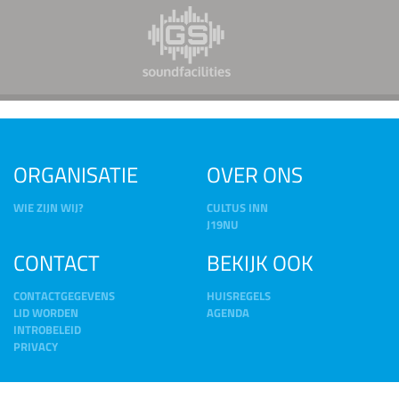
ORGANISATIE
OVER ONS
WIE ZIJN WIJ?
CULTUS INN
J19NU
CONTACT
BEKIJK OOK
CONTACTGEGEVENS
HUISREGELS
LID WORDEN
AGENDA
INTROBELEID
PRIVACY